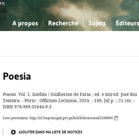
FR
A propos
Recherche
Sujets
Éditeur
a Bibliographie Nationale
imple
onnaissance, Information...
onnaissance, Information...
Avancée
Mes notices
Comment utiliser
Philosophie, psychologie...
Philosophie, psychologie...
Aide - FAQ
ciences sociales...
ciences sociales...
Mathématiques, sciences
Mathématiques, sciences
rts, sport...
rts, sport...
naturelles...
Littérature, linguistique...
naturelles...
Littérature, linguistique...
Poesia
Poesia
. Vol. 2, Inédita / Guilherme de Faria ; ed. e introd. José Rui
Teixeira. - Porto : Officium Lectionis, 2024. - 149, [4] p. ; 21 cm. -
ISBN 978-989-35644-9-3
Lien persistant: http://id.bnportugal.gov.pt/bib/bibnacional/2200085
AJOUTER DANS MA LISTE DE NOTICES