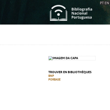
PT
EN
L
S
C
C
S
S
A
A
TROUVER EN BIBLIOTHÈQUES
BNP
PORBASE