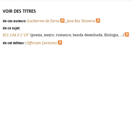
VOIR DES TITRES
de ces auteurs:
Guilherme de Faria
,
José Rui Teixeira
de ce sujet:
821.134.3-1"19"
(poesia, teatro, romance, banda desenhada, filologia, ...)
de cet éditeur :
Officium Lectionis