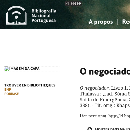
PT
EN
FR
A propos
Re
La Bibliographie Nationale
Simple
Connaissance, Information...
Connaissance, Information...
Avancée
Mes 
Sciences sociales...
Sciences sociales...
Arts, sport...
Arts, sport...
O negociad
TROUVER EN BIBLIOTHÈQUES
O negociador
. Livro 1,
BNP
Thalassa ; trad. Sónia Si
PORBASE
Saída de Emergência, 202
388). - Tít. orig.: Rha
Lien persistant: http://id.
AJOUTER DANS MA LIS