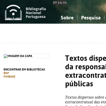
PT
EN
FR
Sobre
Pesquisa
Sobre a Bibliografia Nacional
Simples
Conhecimento, Informação...
Conhecimento, Informação...
Combinada
A
Ciências sociais...
Ciências sociais...
Arte, desporto...
Arte, desporto...
Textos dispe
da responsab
ENCONTRAR EM BIBLIOTECAS
extracontra
BNP
PORBASE
públicas
Textos dispersos sobre 
extracontratual das en