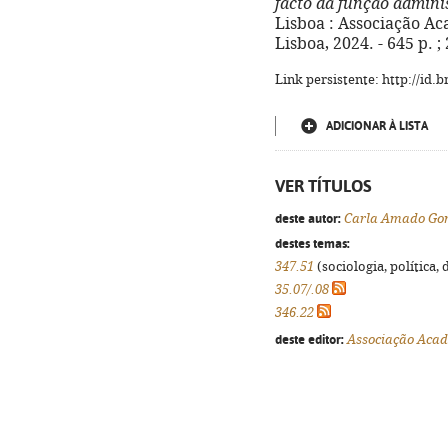
facto da função admini
Lisboa : Associação A
Lisboa, 2024. - 645 p. 
Link persistente: http://id
ADICIONAR À LISTA
VER TÍTULOS
deste autor:
Carla Amado Go
destes temas:
347.51
(sociologia, política, 
35.07/.08
346.22
deste editor:
Associação Acad