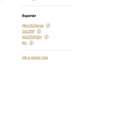
Exportar
MarcXchange
ISO2709
ISO2709(ISIS)
RIS
Ver a minha lista