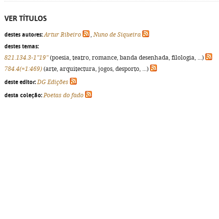
VER TÍTULOS
destes autores:
Artur Ribeiro
,
Nuno de Siqueira
destes temas:
821.134.3-1"19"
(poesia, teatro, romance, banda desenhada, filologia, ...)
784.4(=1:469)
(arte, arquitectura, jogos, desporto, ...)
deste editor:
DG Edições
desta coleção:
Poetas do fado