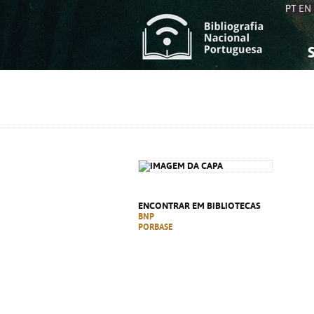
PT
EN
S
S
C
C
C
C
A
A
ENCONTRAR EM BIBLIOTECAS
BNP
PORBASE