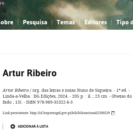
FR
Sobre
Pesquisa
Temas
Editores
Tipo 
obre a Bibliografia Nacional
imples
onhecimento, Informação...
onhecimento, Informação...
Combinada
A minha lista
Como utilizar
Filosofia, psicologia...
Filosofia, psicologia...
Perguntas frequente
iências sociais...
iências sociais...
Ciências exatas e naturais...
Ciências exatas e naturais...
rte, desporto...
rte, desporto...
Literatura, linguística...
Literatura, linguística...
Artur Ribeiro
Artur Ribeiro
/ org. das letras e notas Nuno de Siqueira. - 1ª ed. -
Linda-a-Velha : DG Edições, 2024. - 205 p. : il. ; 23 cm. - (Poetas do
fado ; 13). - ISBN 978-989-35322-6-3
Link persistente: http://id.bnportugal.gov.pt/bib/bibnacional/2200229
ADICIONAR À LISTA