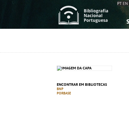
PT
EN
S
S
C
C
C
C
A
A
ENCONTRAR EM BIBLIOTECAS
BNP
PORBASE