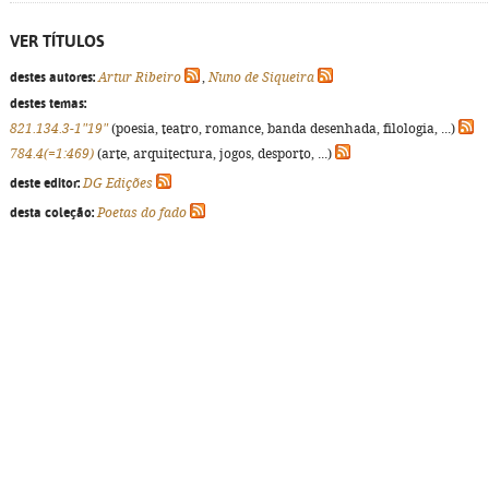
VER TÍTULOS
destes autores:
Artur Ribeiro
,
Nuno de Siqueira
destes temas:
821.134.3-1"19"
(poesia, teatro, romance, banda desenhada, filologia, ...)
784.4(=1:469)
(arte, arquitectura, jogos, desporto, ...)
deste editor:
DG Edições
desta coleção:
Poetas do fado