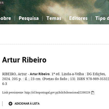
FR
Sobre
Pesquisa
Temas
Editores
Tipo 
obre a Bibliografia Nacional
imples
onhecimento, Informação...
onhecimento, Informação...
Combinada
A minha lista
Como utilizar
Filosofia, psicologia...
Filosofia, psicologia...
Perguntas frequente
iências sociais...
iências sociais...
Ciências exatas e naturais...
Ciências exatas e naturais...
rte, desporto...
rte, desporto...
Literatura, linguística...
Literatura, linguística...
Artur Ribeiro
RIBEIRO, Artur -
Artur Ribeiro
. 1ª ed. Linda-a-Velha : DG Edições,
2024. 205 p. : il. ; 23 cm. (Poetas do fado ; 13). ISBN 978-989-35322
6-3
Link persistente: http://id.bnportugal.gov.pt/bib/bibnacional/2200229
ADICIONAR À LISTA