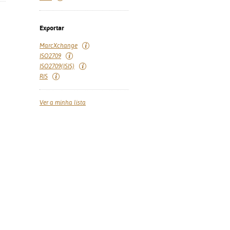
Exportar
MarcXchange
ISO2709
ISO2709(ISIS)
RIS
Ver a minha lista