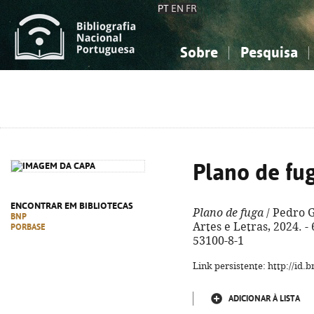
PT
EN
FR
Sobre
Pesquisa
Sobre a Bibliografia Nacional
Simples
Conhecimento, Informação...
Conhecimento, Informação...
Combinada
A
Ciências sociais...
Ciências sociais...
Arte, desporto...
Arte, desporto...
Plano de fu
ENCONTRAR EM BIBLIOTECAS
Plano de fuga
/ Pedro G
BNP
Artes e Letras, 2024. - 
PORBASE
53100-8-1
Link persistente: http://id
ADICIONAR À LISTA