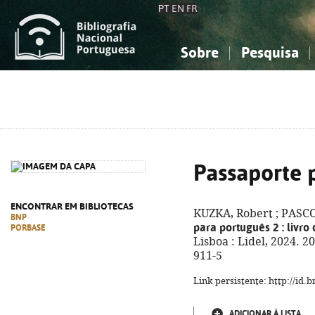
PT
EN
FR
Sobre
Pesquisa
Sobre a Bibliografia Nacional
Simples
Conhecimento, Informação...
Conhecimento, Informação...
Combinada
A
Ciências sociais...
Ciências sociais...
Arte, desporto...
Arte, desporto...
Passaporte 
ENCONTRAR EM BIBLIOTECAS
KUZKA, Robert ; PASCO
BNP
para português 2
: livro
PORBASE
Lisboa : Lidel, 2024. 20
911-5
Link persistente: http://id
ADICIONAR À LISTA