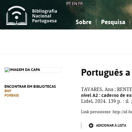
PT
EN
FR
Sobre
Pesquisa
Sobre a Bibliografia Nacional
Simples
Conhecimento, Informação...
Conhecimento, Informação...
Combinada
A
Ciências sociais...
Ciências sociais...
Arte, desporto...
Arte, desporto...
Português a 
ENCONTRAR EM BIBLIOTECAS
TAVARES, Ana ; RENTE,
BNP
nível A2
: caderno de ex
PORBASE
Lidel, 2024. 139 p. : il
Link persistente: http://id
ADICIONAR À LISTA