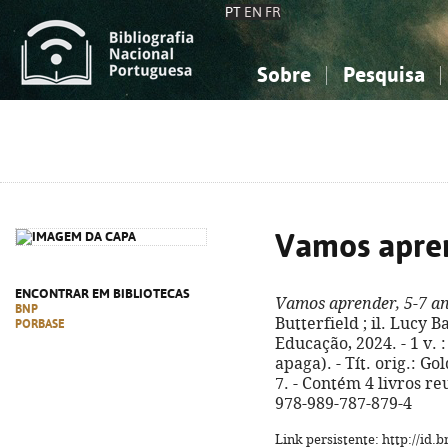
PT
EN
FR
Sobre
Pesquisa
Sobre a Bibliografia Nacional
Simples
Conhecimento, Informação...
Conhecimento, Informação...
Combinada
A
Ciências sociais...
Ciências sociais...
Arte, desporto...
Arte, desporto...
Vamos apren
ENCONTRAR EM BIBLIOTECAS
Vamos aprender, 5-7 a
BNP
Butterfield ; il. Lucy B
PORBASE
Educação, 2024. - 1 v. :
apaga). - Tít. orig.: Go
7. - Contém 4 livros re
978-989-787-879-4
Link persistente: http://id