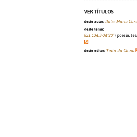
VER TÍTULOS
deste autor:
Dulce Maria Car
deste tema:
821.134.3-34"20"
(poesia, tea
deste editor:
Tinta-da-China