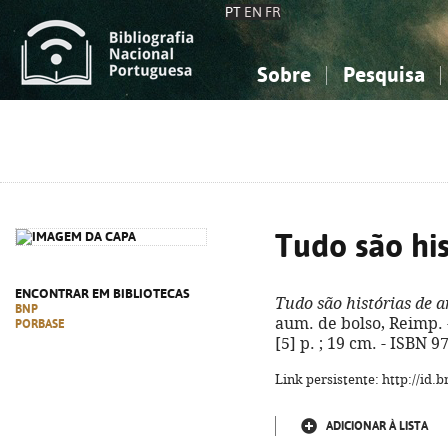
PT
EN
FR
Sobre
Pesquisa
Sobre a Bibliografia Nacional
Simples
Conhecimento, Informação...
Conhecimento, Informação...
Combinada
A
Ciências sociais...
Ciências sociais...
Arte, desporto...
Arte, desporto...
Tudo são hi
ENCONTRAR EM BIBLIOTECAS
Tudo são histórias de 
BNP
aum. de bolso, Reimp. -
PORBASE
[5] p. ; 19 cm. - ISBN 
Link persistente: http://id
ADICIONAR À LISTA