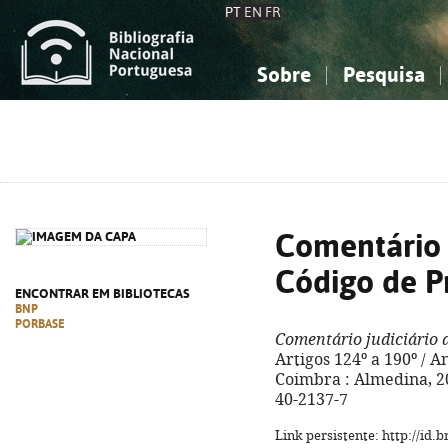
PT
EN
FR
Sobre
Pesquisa
Sobre a Bibliografia Nacional
Simples
Conhecimento, Informação...
Conhecimento, Informação...
Combinada
A
Ciências sociais...
Ciências sociais...
Arte, desporto...
Arte, desporto...
Comentário 
Código de P
ENCONTRAR EM BIBLIOTECAS
BNP
PORBASE
Comentário judiciário 
Artigos 124º a 190º / An
Coimbra : Almedina, 202
40-2137-7
Link persistente: http://id