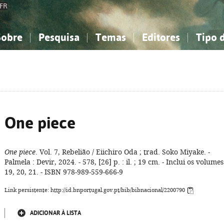
FR
Sobre
Pesquisa
Temas
Editores
Tipo 
obre a Bibliografia Nacional
imples
onhecimento, Informação...
onhecimento, Informação...
Combinada
A minha lista
Como utilizar
Filosofia, psicologia...
Filosofia, psicologia...
Perguntas frequente
iências sociais...
iências sociais...
Ciências exatas e naturais...
Ciências exatas e naturais...
rte, desporto...
rte, desporto...
Literatura, linguística...
Literatura, linguística...
One piece
One piece
. Vol. 7, Rebelião / Eiichiro Oda ; trad. Soko Miyake. -
Palmela : Devir, 2024. - 578, [26] p. : il. ; 19 cm. - Inclui os volumes
19, 20, 21. - ISBN 978-989-559-666-9
Link persistente: http://id.bnportugal.gov.pt/bib/bibnacional/2200790
ADICIONAR À LISTA