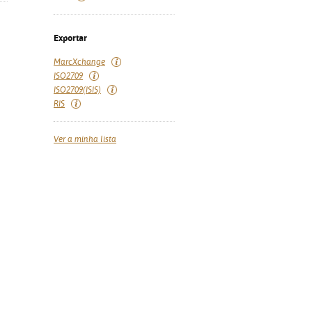
Exportar
MarcXchange
ISO2709
ISO2709(ISIS)
RIS
Ver a minha lista