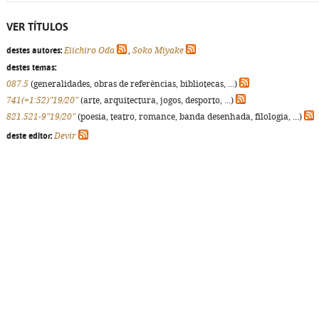
VER TÍTULOS
destes autores:
Eiichiro Oda
,
Soko Miyake
destes temas:
087.5
(generalidades, obras de referências, bibliotecas, ...)
741(=1:52)"19/20"
(arte, arquitectura, jogos, desporto, ...)
821.521-9"19/20"
(poesia, teatro, romance, banda desenhada, filologia, ...)
deste editor:
Devir