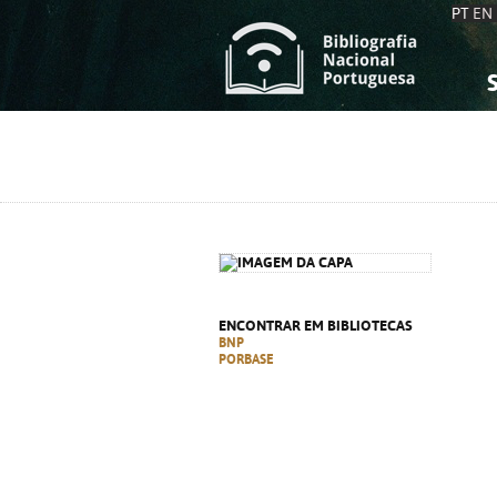
PT
EN
S
S
C
C
C
C
A
A
ENCONTRAR EM BIBLIOTECAS
BNP
PORBASE