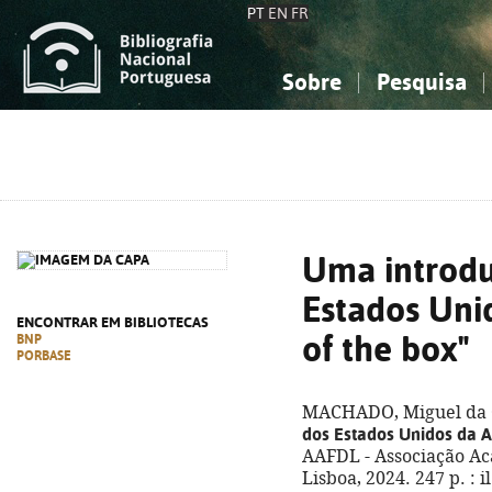
PT
EN
FR
Sobre
Pesquisa
Sobre a Bibliografia Nacional
Simples
Conhecimento, Informação...
Conhecimento, Informação...
Combinada
A
Ciências sociais...
Ciências sociais...
Arte, desporto...
Arte, desporto...
Uma introdu
Estados Uni
ENCONTRAR EM BIBLIOTECAS
of the box"
BNP
PORBASE
MACHADO, Miguel da 
dos Estados Unidos da A
AAFDL - Associação Ac
Lisboa, 2024. 247 p. : 