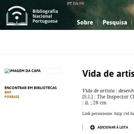
PT
EN
FR
Sobre
Pesquisa
Sobre a Bibliografia Nacional
Simples
Conhecimento, Informação...
Conhecimento, Informação...
Combinada
A
Ciências sociais...
Ciências sociais...
Arte, desporto...
Arte, desporto...
Vida de arti
ENCONTRAR EM BIBLIOTECAS
Vida de artista
: desenh
BNP
[S.l.] : The Inspector 
PORBASE
: il. ; 28 cm
Link persistente: http://id
ADICIONAR À LISTA