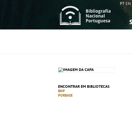
PT
EN
S
S
C
C
C
C
A
A
ENCONTRAR EM BIBLIOTECAS
BNP
PORBASE