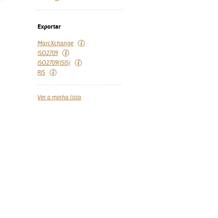
Exportar
MarcXchange
ISO2709
ISO2709(ISIS)
RIS
Ver a minha lista