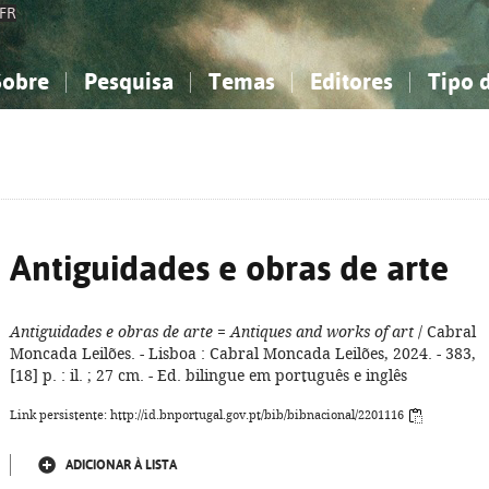
FR
Sobre
Pesquisa
Temas
Editores
Tipo 
obre a Bibliografia Nacional
imples
onhecimento, Informação...
onhecimento, Informação...
Combinada
A minha lista
Como utilizar
Filosofia, psicologia...
Filosofia, psicologia...
Perguntas frequente
iências sociais...
iências sociais...
Ciências exatas e naturais...
Ciências exatas e naturais...
rte, desporto...
rte, desporto...
Literatura, linguística...
Literatura, linguística...
Antiguidades e obras de arte
Antiguidades e obras de arte
=
Antiques and works of art
/ Cabral
Moncada Leilões. - Lisboa : Cabral Moncada Leilões, 2024. - 383,
[18] p. : il. ; 27 cm. - Ed. bilingue em português e inglês
Link persistente: http://id.bnportugal.gov.pt/bib/bibnacional/2201116
ADICIONAR À LISTA