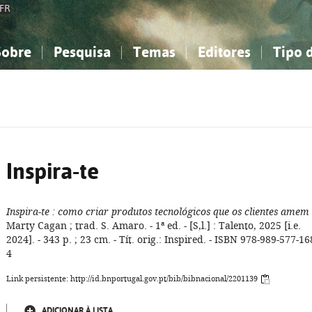
FR
Sobre
Pesquisa
Temas
Editores
Tipo 
obre a Bibliografia Nacional
imples
onhecimento, Informação...
onhecimento, Informação...
Combinada
A minha lista
Como utilizar
Filosofia, psicologia...
Filosofia, psicologia...
Perguntas frequente
iências sociais...
iências sociais...
Ciências exatas e naturais...
Ciências exatas e naturais...
rte, desporto...
rte, desporto...
Literatura, linguística...
Literatura, linguística...
Inspira-te
Inspira-te
: como criar produtos tecnológicos que os clientes amem
Marty Cagan ; trad. S. Amaro. - 1ª ed. - [S,l.] : Talento, 2025 [i.e.
2024]. - 343 p. ; 23 cm. - Tít. orig.: Inspired. - ISBN 978-989-577-16
4
Link persistente: http://id.bnportugal.gov.pt/bib/bibnacional/2201139
ADICIONAR À LISTA