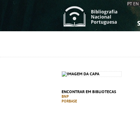
PT
EN
S
S
C
C
C
C
A
A
ENCONTRAR EM BIBLIOTECAS
BNP
PORBASE