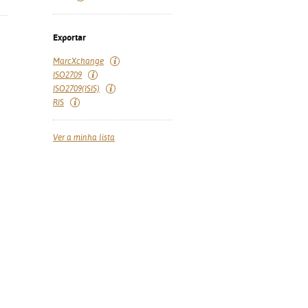
Exportar
MarcXchange
ISO2709
ISO2709(ISIS)
RIS
Ver a minha lista