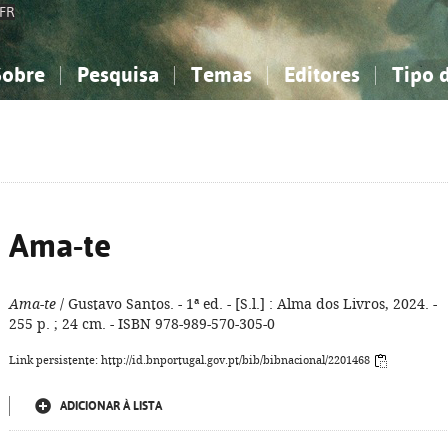
FR
Sobre
Pesquisa
Temas
Editores
Tipo 
obre a Bibliografia Nacional
imples
onhecimento, Informação...
onhecimento, Informação...
Combinada
A minha lista
Como utilizar
Filosofia, psicologia...
Filosofia, psicologia...
Perguntas frequente
iências sociais...
iências sociais...
Ciências exatas e naturais...
Ciências exatas e naturais...
rte, desporto...
rte, desporto...
Literatura, linguística...
Literatura, linguística...
Ama-te
Ama-te
/ Gustavo Santos. - 1ª ed. - [S.l.] : Alma dos Livros, 2024. -
255 p. ; 24 cm. - ISBN 978-989-570-305-0
Link persistente: http://id.bnportugal.gov.pt/bib/bibnacional/2201468
ADICIONAR À LISTA