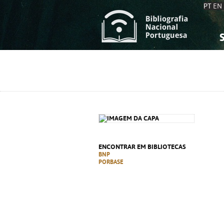
PT
EN
S
S
C
C
C
C
A
A
ENCONTRAR EM BIBLIOTECAS
BNP
PORBASE