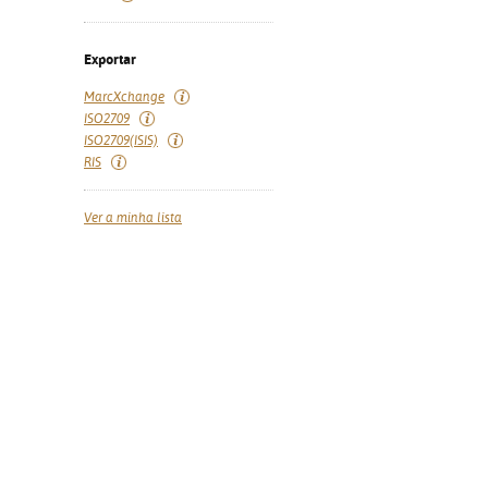
Exportar
MarcXchange
ISO2709
ISO2709(ISIS)
RIS
Ver a minha lista