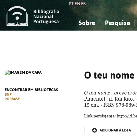
PT
EN
FR
Sobre
Pesquisa
Sobre a Bibliografia Nacional
Simples
Conhecimento, Informação...
Conhecimento, Informação...
Combinada
A
Ciências sociais...
Ciências sociais...
Arte, desporto...
Arte, desporto...
O teu nome
ENCONTRAR EM BIBLIOTECAS
O teu nome
: breve cr
BNP
Pimentel ; il. Rui Rito. - 
PORBASE
15 cm. - ISBN 978-989-
Link persistente: http://id
ADICIONAR À LISTA