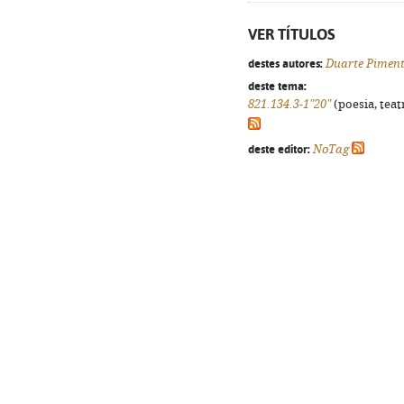
VER TÍTULOS
destes autores:
Duarte Piment
deste tema:
821.134.3-1"20"
(poesia, teat
deste editor:
NoTag