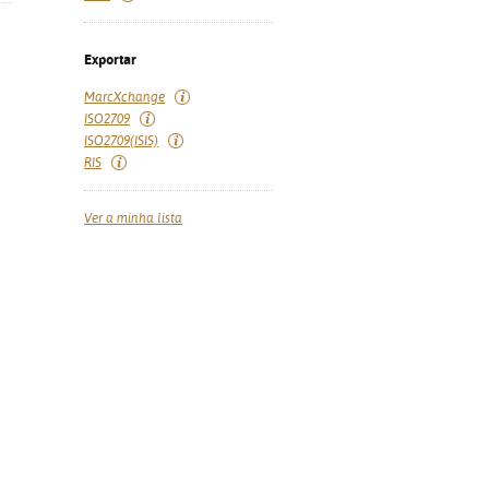
Exportar
MarcXchange
ISO2709
ISO2709(ISIS)
RIS
Ver a minha lista