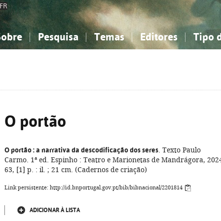
FR
Sobre
Pesquisa
Temas
Editores
Tipo 
obre a Bibliografia Nacional
imples
onhecimento, Informação...
onhecimento, Informação...
Combinada
A minha lista
Como utilizar
Filosofia, psicologia...
Filosofia, psicologia...
Perguntas frequente
iências sociais...
iências sociais...
Ciências exatas e naturais...
Ciências exatas e naturais...
rte, desporto...
rte, desporto...
Literatura, linguística...
Literatura, linguística...
O portão
O portão
: a narrativa da descodificação dos seres
. Texto Paulo
Carmo. 1ª ed. Espinho : Teatro e Marionetas de Mandrágora, 202
63, [1] p. : il. ; 21 cm. (Cadernos de criação)
Link persistente: http://id.bnportugal.gov.pt/bib/bibnacional/2201814
ADICIONAR À LISTA