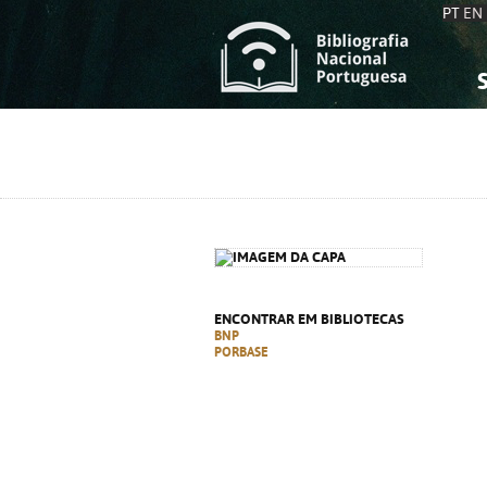
PT
EN
S
S
C
C
C
C
A
A
ENCONTRAR EM BIBLIOTECAS
BNP
PORBASE