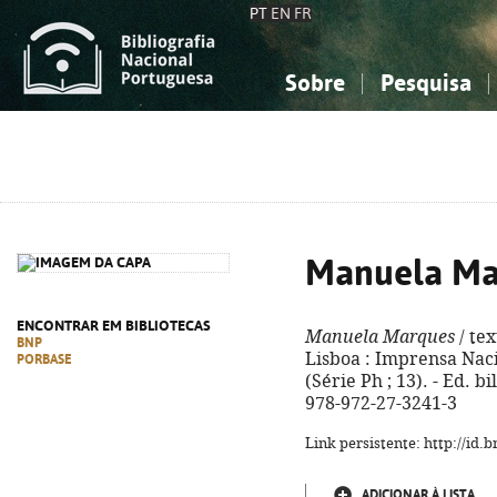
PT
EN
FR
Sobre
Pesquisa
Sobre a Bibliografia Nacional
Simples
Conhecimento, Informação...
Conhecimento, Informação...
Combinada
A
Ciências sociais...
Ciências sociais...
Arte, desporto...
Arte, desporto...
Manuela Ma
ENCONTRAR EM BIBLIOTECAS
Manuela Marques
/ tex
BNP
Lisboa : Imprensa Nacion
PORBASE
(Série Ph ; 13). - Ed. 
978-972-27-3241-3
Link persistente: http://id
ADICIONAR À LISTA