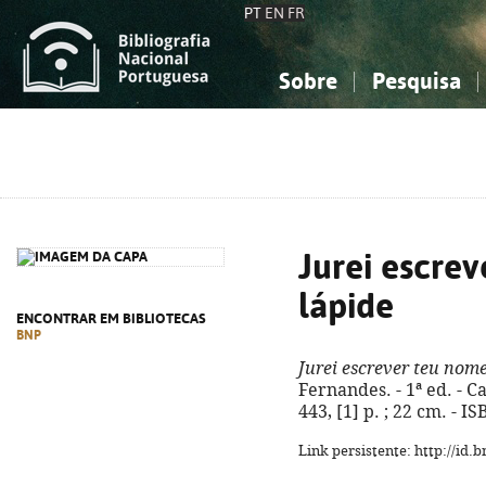
PT
EN
FR
Sobre
Pesquisa
Sobre a Bibliografia Nacional
Simples
Conhecimento, Informação...
Conhecimento, Informação...
Combinada
A
Ciências sociais...
Ciências sociais...
Arte, desporto...
Arte, desporto...
Jurei escre
lápide
ENCONTRAR EM BIBLIOTECAS
BNP
Jurei escrever teu nom
Fernandes. - 1ª ed. - C
443, [1] p. ; 22 cm. - 
Link persistente: http://id