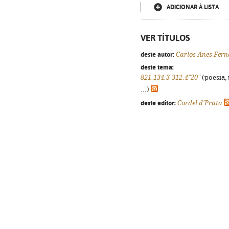
ADICIONAR À LISTA
VER TÍTULOS
deste autor:
Carlos Anes Fer
deste tema:
821.134.3-312.4"20"
(poesia, 
...)
deste editor:
Cordel d'Prata