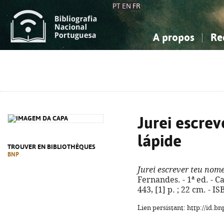
PT
EN
FR
A propos
Re
La Bibliographie Nationale
Simple
Connaissance, Information...
Connaissance, Information...
Avancée
Mes 
Sciences sociales...
Sciences sociales...
Arts, sport...
Arts, sport...
Jurei escre
lápide
TROUVER EN BIBLIOTHÈQUES
BNP
Jurei escrever teu nom
Fernandes. - 1ª ed. - C
443, [1] p. ; 22 cm. - 
Lien persistant: http://id.