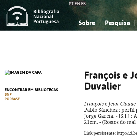
PT
EN
FR
Sobre
Pesquisa
Sobre a Bibliografia Nacional
Simples
Conhecimento, Informação...
Conhecimento, Informação...
Combinada
A
Ciências sociais...
Ciências sociais...
Arte, desporto...
Arte, desporto...
François e 
Duvalier
ENCONTRAR EM BIBLIOTECAS
BNP
PORBASE
François e Jean-Claude
Pablo Sánchez ; perfil 
Jorge Garcia. - [S.l.] : 
21cm. - (Rostos do mal 
Link persistente: http://id