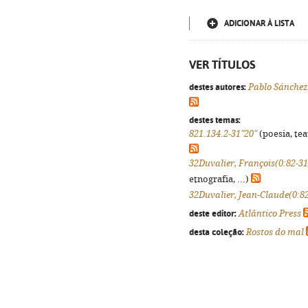
ADICIONAR À LISTA
VER TÍTULOS
destes autores:
Pablo Sánchez
destes temas:
821.134.2-31"20"
(poesia, tea
32Duvalier, François(0:82-31
etnografia, ...)
32Duvalier, Jean-Claude(0:8
deste editor:
Atlântico Press
desta coleção:
Rostos do mal