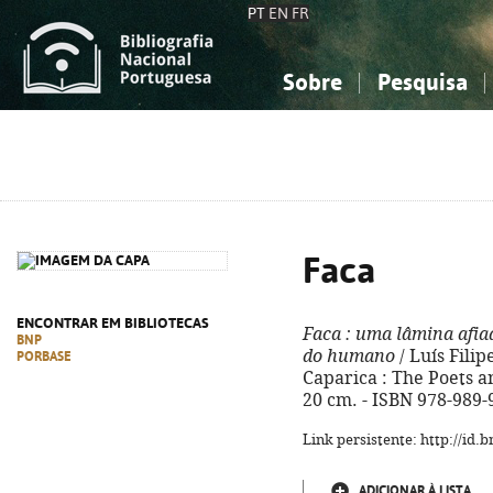
PT
EN
FR
Sobre
Pesquisa
Sobre a Bibliografia Nacional
Simples
Conhecimento, Informação...
Conhecimento, Informação...
Combinada
A
Ciências sociais...
Ciências sociais...
Arte, desporto...
Arte, desporto...
Faca
ENCONTRAR EM BIBLIOTECAS
Faca
: uma lâmina afiad
BNP
do humano
/ Luís Filip
PORBASE
Caparica : The Poets an
20 cm. - ISBN 978-989-
Link persistente: http://id
ADICIONAR À LISTA