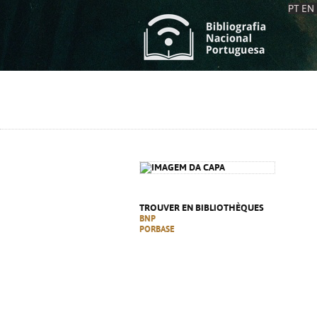
PT
EN
L
S
C
C
S
S
A
A
TROUVER EN BIBLIOTHÈQUES
BNP
PORBASE