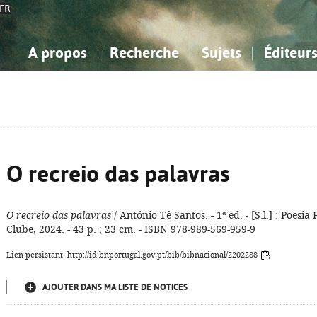
FR
A propos
Recherche
Sujets
Éditeur
a Bibliographie Nationale
imple
onnaissance, Information...
onnaissance, Information...
Avancée
Mes notices
Comment utiliser
Philosophie, psychologie...
Philosophie, psychologie...
Aide - FAQ
ciences sociales...
ciences sociales...
Mathématiques, sciences
Mathématiques, sciences
rts, sport...
rts, sport...
naturelles...
Littérature, linguistique...
naturelles...
Littérature, linguistique...
O recreio das palavras
O recreio das palavras
/ António Tê Santos. - 1ª ed. - [S.l.] : Poesia 
Clube, 2024. - 43 p. ; 23 cm. - ISBN 978-989-569-959-9
Lien persistant: http://id.bnportugal.gov.pt/bib/bibnacional/2202288
AJOUTER DANS MA LISTE DE NOTICES