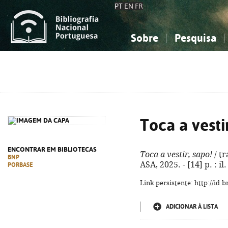
PT
EN
FR
Sobre
Pesquisa
Sobre a Bibliografia Nacional
Simples
Conhecimento, Informação...
Conhecimento, Informação...
Combinada
A
Ciências sociais...
Ciências sociais...
Arte, desporto...
Arte, desporto...
Toca a vesti
ENCONTRAR EM BIBLIOTECAS
Toca a vestir, sapo!
/ tr
BNP
ASA, 2025. - [14] p. : i
PORBASE
Link persistente: http://id
ADICIONAR À LISTA