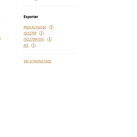
Exportar
MarcXchange
ISO2709
e
ISO2709(ISIS)
RIS
Ver a minha lista