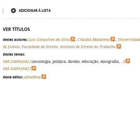
ADICIONAR À LISTA
VER TÍTULOS
destes autores:
Luís Gonçalves da Silva
,
Cláudia Madaleno
,
Universidad
de Lisboa. Faculdade de Direito. Instituto de Direito do Trabalho
destes temas:
349.2(469)(042)
(sociologia, política, direito, educação, etnografia, ...)
349.3(469)(042)
deste editor:
Almedina