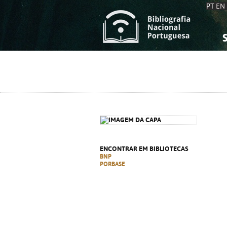
PT
EN
S
S
C
C
C
C
A
A
ENCONTRAR EM BIBLIOTECAS
BNP
PORBASE