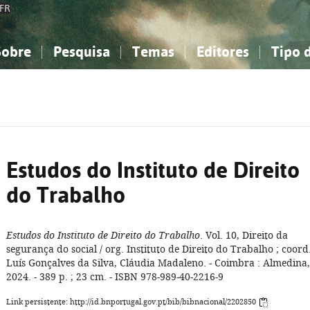
FR
Sobre
Pesquisa
Temas
Editores
Tipo 
obre a Bibliografia Nacional
imples
onhecimento, Informação...
onhecimento, Informação...
Combinada
A minha lista
Como utilizar
Filosofia, psicologia...
Filosofia, psicologia...
Perguntas frequente
iências sociais...
iências sociais...
Ciências exatas e naturais...
Ciências exatas e naturais...
rte, desporto...
rte, desporto...
Literatura, linguística...
Literatura, linguística...
Estudos do Instituto de Direito
do Trabalho
Estudos do Instituto de Direito do Trabalho
. Vol. 10, Direito da
segurança do social / org. Instituto de Direito do Trabalho ; coord
Luís Gonçalves da Silva, Cláudia Madaleno. - Coimbra : Almedina,
2024. - 389 p. ; 23 cm. - ISBN 978-989-40-2216-9
Link persistente: http://id.bnportugal.gov.pt/bib/bibnacional/2202850