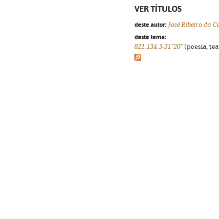
VER TÍTULOS
deste autor:
José Ribeiro da C
deste tema:
821.134.3-31"20"
(poesia, tea