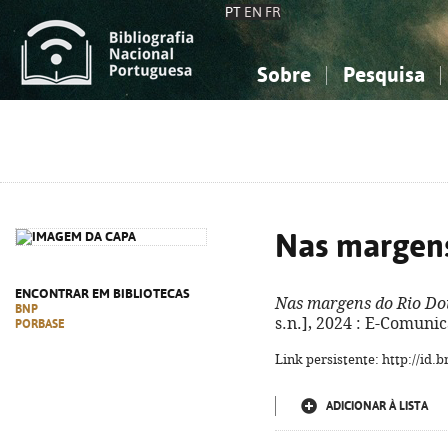
PT
EN
FR
Sobre
Pesquisa
Sobre a Bibliografia Nacional
Simples
Conhecimento, Informação...
Conhecimento, Informação...
Combinada
A
Ciências sociais...
Ciências sociais...
Arte, desporto...
Arte, desporto...
Nas margens
ENCONTRAR EM BIBLIOTECAS
Nas margens do Rio Do
BNP
s.n.], 2024 : E-Comunic
PORBASE
Link persistente: http://id
ADICIONAR À LISTA