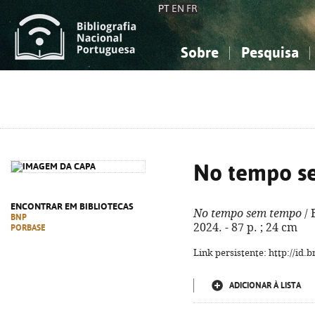
PT
EN
FR
Sobre
Pesquisa
Sobre a Bibliografia Nacional
Simples
Conhecimento, Informação...
Conhecimento, Informação...
Combinada
A
Ciências sociais...
Ciências sociais...
Arte, desporto...
Arte, desporto...
No tempo s
ENCONTRAR EM BIBLIOTECAS
No tempo sem tempo
/ 
BNP
2024. - 87 p. ; 24 cm
PORBASE
Link persistente: http://id
ADICIONAR À LISTA