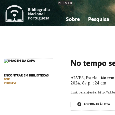
PT
EN
FR
Sobre
Pesquisa
Sobre a Bibliografia Nacional
Simples
Conhecimento, Informação...
Conhecimento, Informação...
Combinada
A
Ciências sociais...
Ciências sociais...
Arte, desporto...
Arte, desporto...
No tempo s
ENCONTRAR EM BIBLIOTECAS
No tem
ALVES, Estela -
BNP
2024. 87 p. ; 24 cm
PORBASE
Link persistente: http://id
ADICIONAR À LISTA