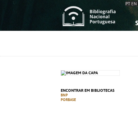
PT
EN
S
S
C
C
C
C
A
A
ENCONTRAR EM BIBLIOTECAS
BNP
PORBASE