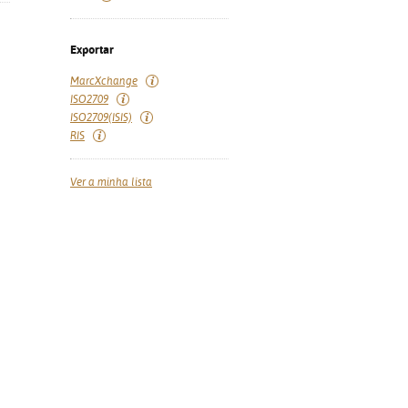
Exportar
MarcXchange
ISO2709
ISO2709(ISIS)
RIS
Ver a minha lista