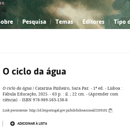
FR
Sobre
Pesquisa
Temas
Editores
Tipo 
obre a Bibliografia Nacional
imples
onhecimento, Informação...
onhecimento, Informação...
Combinada
A minha lista
Como utilizar
Filosofia, psicologia...
Filosofia, psicologia...
Perguntas frequente
iências sociais...
iências sociais...
Ciências exatas e naturais...
Ciências exatas e naturais...
rte, desporto...
rte, desporto...
Literatura, linguística...
Literatura, linguística...
O ciclo da água
O ciclo da água
/ Catarina Pinheiro, Sara Paz. - 1ª ed. - Lisboa :
Fábula Educação, 2025. - 63 p. : il. ; 22 cm. - (Aprender com
ciência). - ISBN 978-989-583-138-8
Link persistente: http://id.bnportugal.gov.pt/bib/bibnacional/2203101
ADICIONAR À LISTA