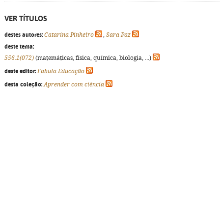
VER TÍTULOS
destes autores:
Catarina Pinheiro
,
Sara Paz
deste tema:
556.1(072)
(matemáticas, física, química, biologia, ...)
deste editor:
Fábula Educação
desta coleção:
Aprender com ciência