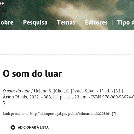
FR
Sobre
Pesquisa
Temas
Editores
Tipo 
obre a Bibliografia Nacional
imples
onhecimento, Informação...
onhecimento, Informação...
Combinada
A minha lista
Como utilizar
Filosofia, psicologia...
Filosofia, psicologia...
Perguntas frequente
iências sociais...
iências sociais...
Ciências exatas e naturais...
Ciências exatas e naturais...
rte, desporto...
rte, desporto...
Literatura, linguística...
Literatura, linguística...
O som do luar
O som do luar
/ Helena S. Júlio ; il. Jéssica Silva. - 1ª ed. - [S.l.] :
Árion Ideals, 2022. - 388, [1] p. : il. ; 23 cm. - ISBN 978-989-53674-0
5
Link persistente: http://id.bnportugal.gov.pt/bib/bibnacional/2203264
ADICIONAR À LISTA