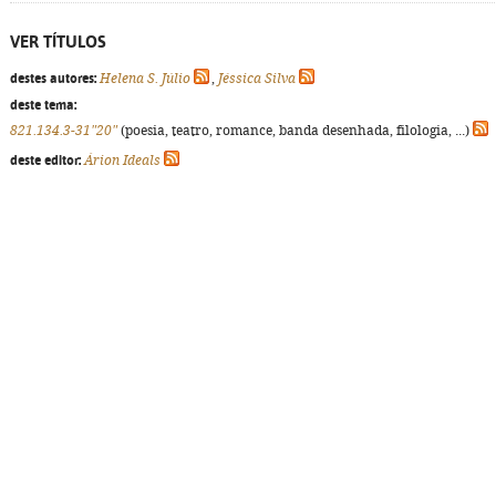
VER TÍTULOS
destes autores:
Helena S. Júlio
,
Jéssica Silva
deste tema:
821.134.3-31"20"
(poesia, teatro, romance, banda desenhada, filologia, ...)
deste editor:
Árion Ideals