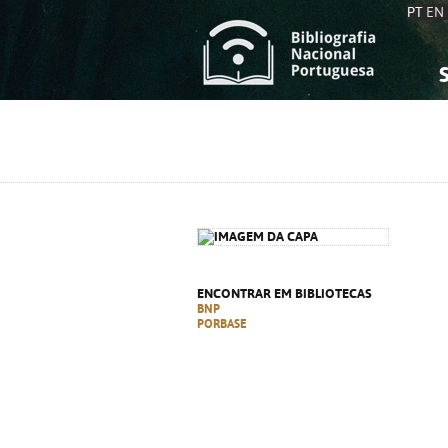
PT
EN
S
S
C
C
C
C
A
A
ENCONTRAR EM BIBLIOTECAS
BNP
PORBASE