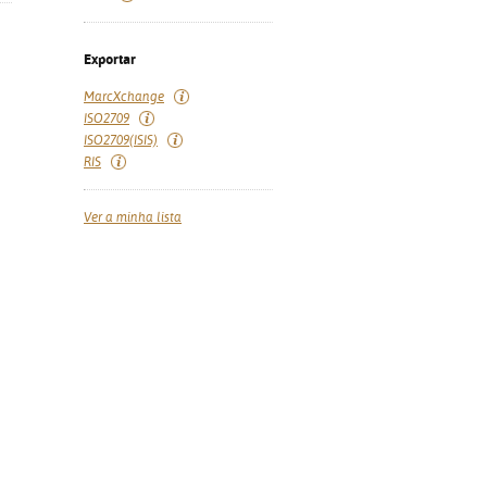
Exportar
MarcXchange
ISO2709
ISO2709(ISIS)
RIS
Ver a minha lista