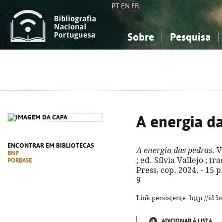
PT
EN
FR
Sobre
Pesquisa
Sobre a Bibliografia Nacional
Simples
Conhecimento, Informação...
Conhecimento, Informação...
Combinada
A
Ciências sociais...
Ciências sociais...
Arte, desporto...
Arte, desporto...
A energia d
ENCONTRAR EM BIBLIOTECAS
A energia das pedras
. 
BNP
; ed. Sílvia Vallejo ; tr
PORBASE
Press, cop. 2024. - 15 p
9
Link persistente: http://id
ADICIONAR À LISTA