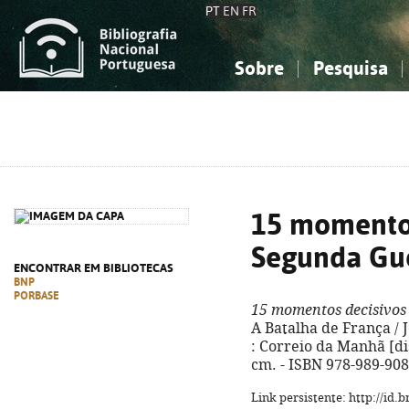
PT
EN
FR
Sobre
Pesquisa
Sobre a Bibliografia Nacional
Simples
Conhecimento, Informação...
Conhecimento, Informação...
Combinada
A
Ciências sociais...
Ciências sociais...
Arte, desporto...
Arte, desporto...
15 momentos
Segunda Gu
ENCONTRAR EM BIBLIOTECAS
BNP
PORBASE
15 momentos decisivos
A Batalha de França / Jo
: Correio da Manhã [distr
cm. - ISBN 978-989-908
Link persistente: http://id