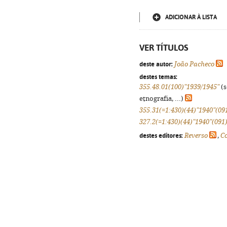
ADICIONAR À LISTA
VER TÍTULOS
deste autor:
João Pacheco
destes temas:
355.48.01(100)"1939/1945"
(s
etnografia, ...)
355.31(=1:430)(44)"1940"(09
327.2(=1:430)(44)"1940"(091
destes editores:
Reverso
,
Co