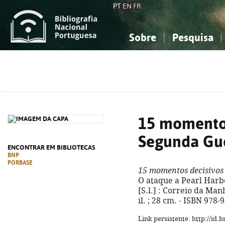
PT
EN
FR
Sobre
Pesquisa
Sobre a Bibliografia Nacional
Simples
Conhecimento, Informação...
Conhecimento, Informação...
Combinada
A
Ciências sociais...
Ciências sociais...
Arte, desporto...
Arte, desporto...
15 momentos
Segunda Gu
ENCONTRAR EM BIBLIOTECAS
BNP
PORBASE
15 momentos decisivos
O ataque a Pearl Harbor
[S.l.] : Correio da Manhã
il. ; 28 cm. - ISBN 978
Link persistente: http://id