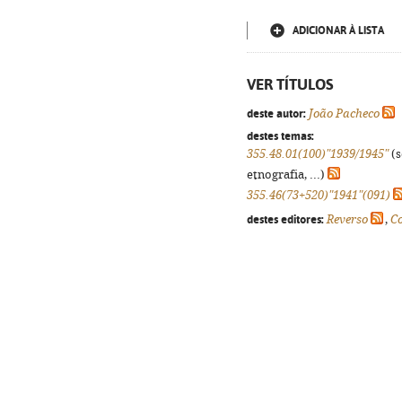
ADICIONAR À LISTA
VER TÍTULOS
deste autor:
João Pacheco
destes temas:
355.48.01(100)"1939/1945"
(s
etnografia, ...)
355.46(73+520)"1941"(091)
destes editores:
Reverso
,
Co