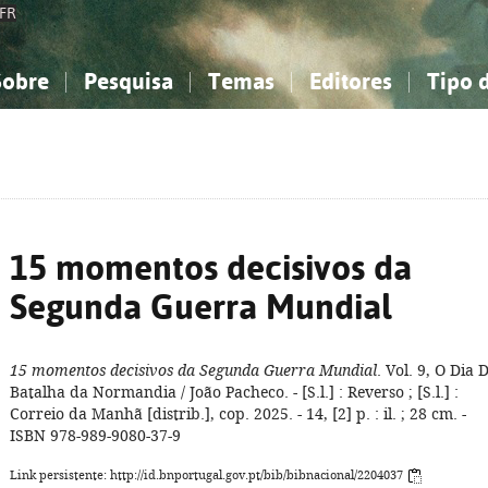
FR
Sobre
Pesquisa
Temas
Editores
Tipo 
obre a Bibliografia Nacional
imples
onhecimento, Informação...
onhecimento, Informação...
Combinada
A minha lista
Como utilizar
Filosofia, psicologia...
Filosofia, psicologia...
Perguntas frequente
iências sociais...
iências sociais...
Ciências exatas e naturais...
Ciências exatas e naturais...
rte, desporto...
rte, desporto...
Literatura, linguística...
Literatura, linguística...
15 momentos decisivos da
Segunda Guerra Mundial
15 momentos decisivos da Segunda Guerra Mundial
. Vol. 9, O Dia D
Batalha da Normandia / João Pacheco. - [S.l.] : Reverso ; [S.l.] :
Correio da Manhã [distrib.], cop. 2025. - 14, [2] p. : il. ; 28 cm. -
ISBN 978-989-9080-37-9
Link persistente: http://id.bnportugal.gov.pt/bib/bibnacional/2204037