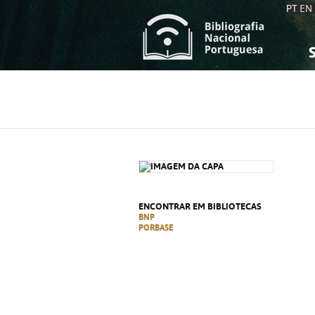
PT
EN
S
S
C
C
C
C
A
A
ENCONTRAR EM BIBLIOTECAS
BNP
PORBASE