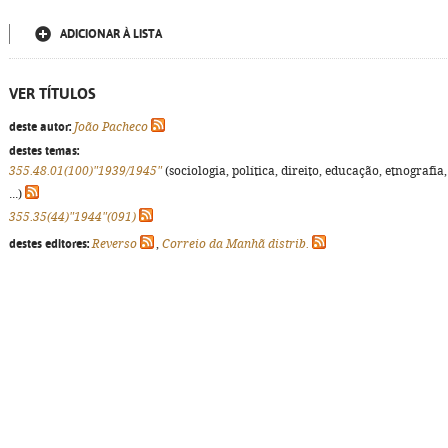
ADICIONAR À LISTA
VER TÍTULOS
deste autor:
João Pacheco
destes temas:
355.48.01(100)"1939/1945"
(sociologia, política, direito, educação, etnografia,
...)
355.35(44)"1944"(091)
destes editores:
Reverso
,
Correio da Manhã distrib.