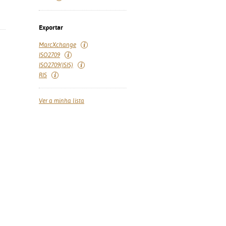
Exportar
MarcXchange
ISO2709
ISO2709(ISIS)
RIS
Ver a minha lista