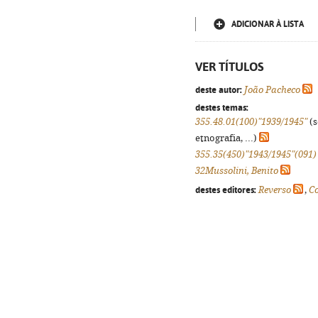
ADICIONAR À LISTA
VER TÍTULOS
deste autor:
João Pacheco
destes temas:
355.48.01(100)"1939/1945"
(s
etnografia, ...)
355.35(450)"1943/1945"(091)
32Mussolini, Benito
destes editores:
Reverso
,
Co