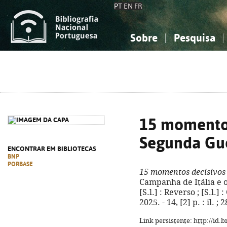
PT
EN
FR
Sobre
Pesquisa
Sobre a Bibliografia Nacional
Simples
Conhecimento, Informação...
Conhecimento, Informação...
Combinada
A
Ciências sociais...
Ciências sociais...
Arte, desporto...
Arte, desporto...
15 momentos
Segunda Gu
ENCONTRAR EM BIBLIOTECAS
BNP
PORBASE
15 momentos decisivos
Campanha de Itália e o
[S.l.] : Reverso ; [S.l.]
2025. - 14, [2] p. : il. 
Link persistente: http://id