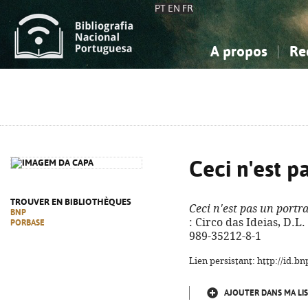
PT
EN
FR
A propos
Re
La Bibliographie Nationale
Simple
Connaissance, Information...
Connaissance, Information...
Avancée
Mes 
Sciences sociales...
Sciences sociales...
Arts, sport...
Arts, sport...
Ceci n'est p
TROUVER EN BIBLIOTHÈQUES
Ceci n'est pas un portra
BNP
: Circo das Ideias, D.L. 
PORBASE
989-35212-8-1
Lien persistant: http://id.
AJOUTER DANS MA LIS