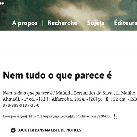
FR
A propos
Recherche
Sujets
Éditeur
a Bibliographie Nationale
imple
onnaissance, Information...
onnaissance, Information...
Avancée
Mes notices
Comment utiliser
Philosophie, psychologie...
Philosophie, psychologie...
Aide - FAQ
ciences sociales...
ciences sociales...
Mathématiques, sciences
Mathématiques, sciences
rts, sport...
rts, sport...
naturelles...
Littérature, linguistique...
naturelles...
Littérature, linguistique...
Nem tudo o que parece é
Nem tudo o que parece é
/ Mafalda Bernardes da Silva ; il. Malihe
Ahmadi. - 1ª ed. - [S.l.] : Alfarroba, 2024. - [26] p. : il. ; 22 cm. - IS
978-989-9197-35-0
Lien persistant: http://id.bnportugal.gov.pt/bib/bibnacional/2204306
AJOUTER DANS MA LISTE DE NOTICES