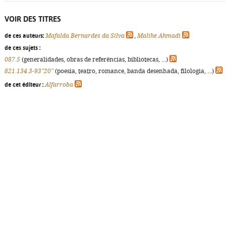
VOIR DES TITRES
de ces auteurs:
Mafalda Bernardes da Silva
,
Malihe Ahmadi
de ces sujets :
087.5
(generalidades, obras de referências, bibliotecas, ...)
821.134.3-93"20"
(poesia, teatro, romance, banda desenhada, filologia, ...)
de cet éditeur :
Alfarroba