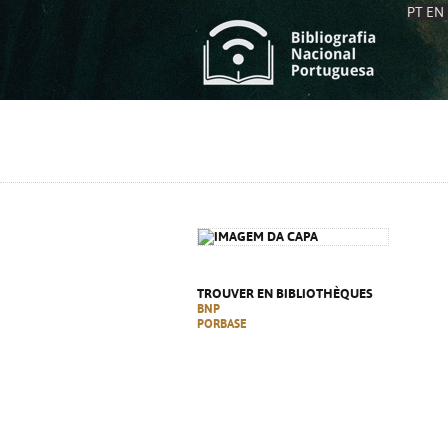
PT
EN
L
S
C
C
S
S
A
A
TROUVER EN BIBLIOTHÈQUES
BNP
PORBASE