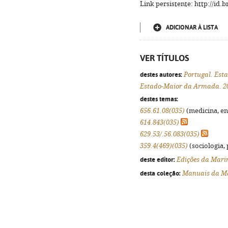
Link persistente: http://id
ADICIONAR À LISTA
VER TÍTULOS
destes autores:
Portugal. Es
Estado-Maior da Armada. 20
destes temas:
656.61.08(035)
(medicina, eng
614.843(035)
629.53/.56.083(035)
359.4(469)(035)
(sociologia, 
deste editor:
Edições da Mari
desta coleção:
Manuais da M