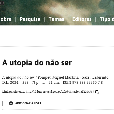
FR
Sobre
Pesquisa
Temas
Editores
Tipo 
obre a Bibliografia Nacional
imples
onhecimento, Informação...
onhecimento, Informação...
Combinada
A minha lista
Como utilizar
Filosofia, psicologia...
Filosofia, psicologia...
Perguntas frequente
iências sociais...
iências sociais...
Ciências exatas e naturais...
Ciências exatas e naturais...
rte, desporto...
rte, desporto...
Literatura, linguística...
Literatura, linguística...
A utopia do não ser
A utopia do não ser
/ Pompeu Miguel Martins. - Fafe : Labirinto,
D.L. 2024. - 259, [7] p. : il. ; 21 cm. - ISBN 978-989-35560-7-8
Link persistente: http://id.bnportugal.gov.pt/bib/bibnacional/2204787
ADICIONAR À LISTA