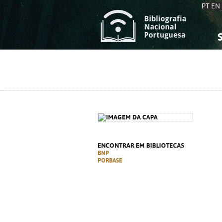
PT
EN
S
S
C
C
C
C
A
A
ENCONTRAR EM BIBLIOTECAS
BNP
PORBASE