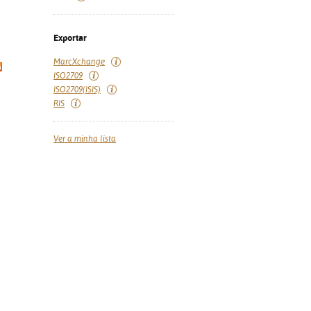
Exportar
MarcXchange
ISO2709
ISO2709(ISIS)
RIS
Ver a minha lista