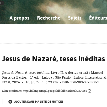
FR
A propos
Recherche
Sujets
Éditeur
a Bibliographie Nationale
imple
onnaissance, Information...
onnaissance, Information...
Avancée
Mes notices
Comment utiliser
Philosophie, psychologie...
Philosophie, psychologie...
Aide - FAQ
ciences sociales...
ciences sociales...
Mathématiques, sciences
Mathématiques, sciences
rts, sport...
rts, sport...
naturelles...
Littérature, linguistique...
naturelles...
Littérature, linguistique...
Jesus de Nazaré, teses inéditas
Jesus de Nazaré, teses inéditas
. Livro II, A deriva cristã / Manuel
Faria de Bastos. - 1ª ed. - Lisboa ; São Paulo : Lisbon International
Press, 2024. - 510, [6] p. : il. ; 23 cm. - ISBN 978-989-37-8900-1
Lien persistant: http://id.bnportugal.gov.pt/bib/bibnacional/2204866
AJOUTER DANS MA LISTE DE NOTICES