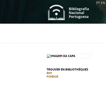
PT
EN
L
S
C
C
S
S
A
A
TROUVER EN BIBLIOTHÈQUES
BNP
PORBASE