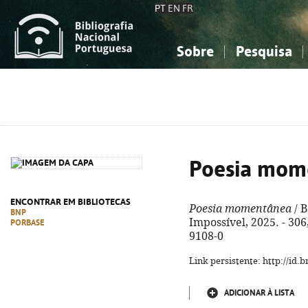
PT
EN
FR
Sobre
Pesquisa
Sobre a Bibliografia Nacional
Simples
Conhecimento, Informação...
Conhecimento, Informação...
Combinada
A
Ciências sociais...
Ciências sociais...
Arte, desporto...
Arte, desporto...
Poesia mom
ENCONTRAR EM BIBLIOTECAS
Poesia momentânea
/ B
BNP
Impossível, 2025. - 306,
PORBASE
9108-0
Link persistente: http://id
ADICIONAR À LISTA