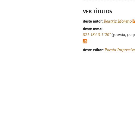
VER TÍTULOS
deste autor:
Beatriz Moreno
deste tema:
821.134.3-1"20"
(poesia, teat
deste editor:
Poesia Impossíve