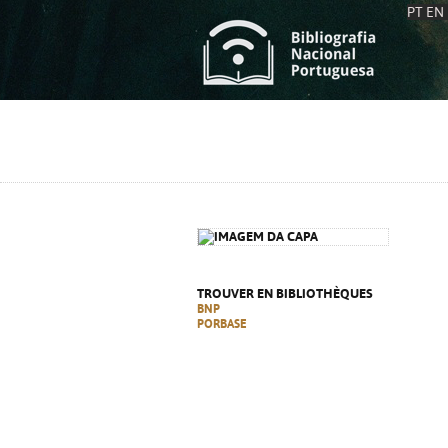
PT
EN
L
S
C
C
S
S
A
A
TROUVER EN BIBLIOTHÈQUES
BNP
PORBASE