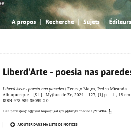
FR
A propos
Recherche
Sujets
Éditeur
a Bibliographie Nationale
imple
onnaissance, Information...
onnaissance, Information...
Avancée
Mes notices
Comment utiliser
Philosophie, psychologie...
Philosophie, psychologie...
Aide - FAQ
ciences sociales...
ciences sociales...
Mathématiques, sciences
Mathématiques, sciences
rts, sport...
rts, sport...
naturelles...
Littérature, linguistique...
naturelles...
Littérature, linguistique...
Liberd'Arte - poesia nas parede
Liberd'Arte - poesia nas paredes
/ Ernesto Matos, Pedro Miranda
Albuquerque. - [S.l.] : Mythus de Er, 2024. - 127, [1] p. : il. ; 18 cm.
ISBN 978-989-35099-2-0
Lien persistant: http://id.bnportugal.gov.pt/bib/bibnacional/2204964
AJOUTER DANS MA LISTE DE NOTICES