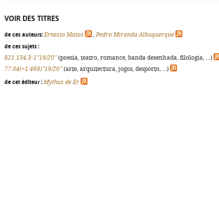
VOIR DES TITRES
de ces auteurs:
Ernesto Matos
,
Pedro Miranda Albuquerque
de ces sujets :
821.134.3-1"19/20"
(poesia, teatro, romance, banda desenhada, filologia, ...)
77.04(=1:469)"19/20"
(arte, arquitectura, jogos, desporto, ...)
de cet éditeur :
Mythus de Er