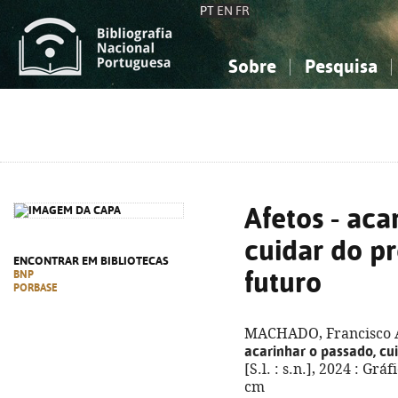
PT
EN
FR
Sobre
Pesquisa
Sobre a Bibliografia Nacional
Simples
Conhecimento, Informação...
Conhecimento, Informação...
Combinada
A
Ciências sociais...
Ciências sociais...
Arte, desporto...
Arte, desporto...
Afetos - aca
cuidar do pr
ENCONTRAR EM BIBLIOTECAS
futuro
BNP
PORBASE
MACHADO, Francisco A
acarinhar o passado, cui
[S.l. : s.n.], 2024 : Grá
cm