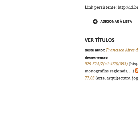
Link persistente: http://id
ADICIONAR À LISTA
VER TÍTULOS
deste autor:
Francisco Aires
destes temas:
929.52A/Z(=1:469)(093)
(hist
monografias regionais, ...)
77.03
(arte, arquitectura, jog