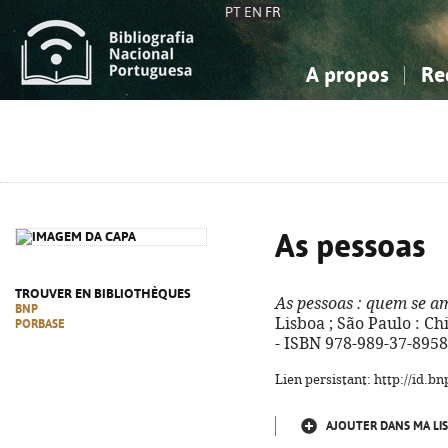
PT
EN
FR
A propos
Re
La Bibliographie Nationale
Simple
Connaissance, Information...
Connaissance, Information...
Avancée
Mes 
Sciences sociales...
Sciences sociales...
Arts, sport...
Arts, sport...
As pessoas
TROUVER EN BIBLIOTHÈQUES
As pessoas
: quem se am
BNP
Lisboa ; São Paulo : Chi
PORBASE
- ISBN 978-989-37-8958
Lien persistant: http://id.
AJOUTER DANS MA LIS