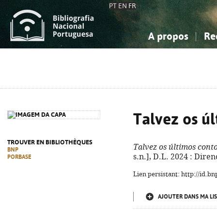
PT
EN
FR
A propos
Re
La Bibliographie Nationale
Simple
Connaissance, Information...
Connaissance, Information...
Avancée
Mes 
Sciences sociales...
Sciences sociales...
Arts, sport...
Arts, sport...
Talvez os ú
TROUVER EN BIBLIOTHÈQUES
Talvez os últimos cont
BNP
s.n.], D.L. 2024 : Diren
PORBASE
Lien persistant: http://id.
AJOUTER DANS MA LIS