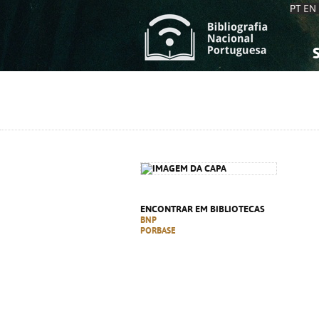
PT
EN
S
S
C
C
C
C
A
A
ENCONTRAR EM BIBLIOTECAS
BNP
PORBASE