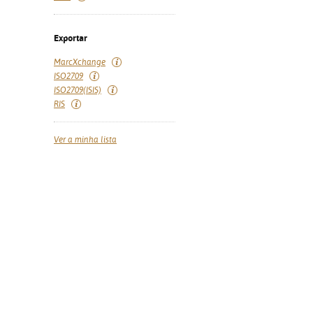
Exportar
MarcXchange
ISO2709
ISO2709(ISIS)
RIS
Ver a minha lista