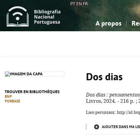
PT
EN
FR
A propos
Re
La Bibliographie Nationale
Simple
Connaissance, Information...
Connaissance, Information...
Avancée
Mes 
Sciences sociales...
Sciences sociales...
Arts, sport...
Arts, sport...
Dos dias
TROUVER EN BIBLIOTHÈQUES
Dos dias
: pensamentos 
BNP
Livros, 2024. - 216 p. 
PORBASE
Lien persistant: http://id.
AJOUTER DANS MA LIS