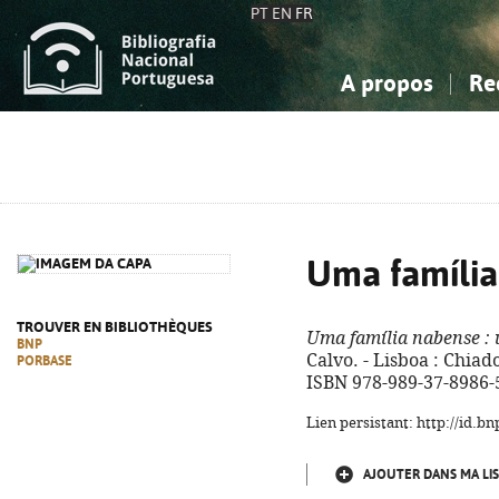
PT
EN
FR
A propos
Re
La Bibliographie Nationale
Simple
Connaissance, Information...
Connaissance, Information...
Avancée
Mes 
Sciences sociales...
Sciences sociales...
Arts, sport...
Arts, sport...
Uma família
TROUVER EN BIBLIOTHÈQUES
Uma família nabense
: 
BNP
Calvo. - Lisboa : Chiado
PORBASE
ISBN 978-989-37-8986-
Lien persistant: http://id.
AJOUTER DANS MA LIS